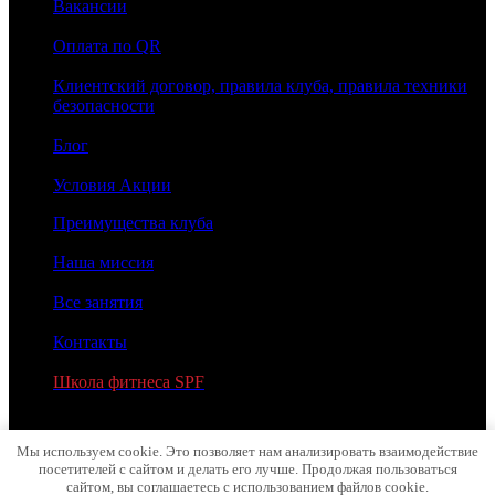
Вакансии
Оплата по QR
Клиентский договор, правила клуба, правила техники
безопасности
Блог
Условия Акции
Преимущества клуба
Наша миссия
Все занятия
Контакты
Школа фитнеса SPF
2026 © МОЛОТ
Мы используем cookie. Это позволяет нам анализировать взаимодействие
посетителей с сайтом и делать его лучше. Продолжая пользоваться
сайтом, вы соглашаетесь с использованием файлов cookie.
MADE BY MOLOT