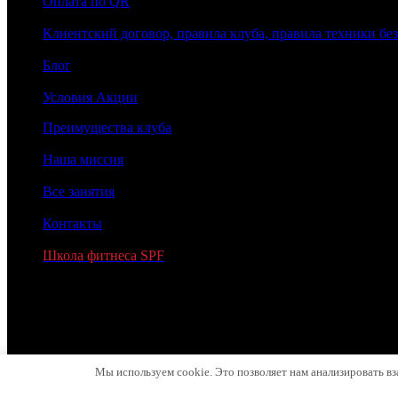
Оплата по QR
Клиентский договор, правила клуба, правила техники бе
Блог
Условия Акции
Преимущества клуба
Наша миссия
Все занятия
Контакты
Школа фитнеса SPF
2026 © МОЛОТ
MADE BY MOLOT
Search:
Мы используем cookie. Это позволяет нам анализировать вз