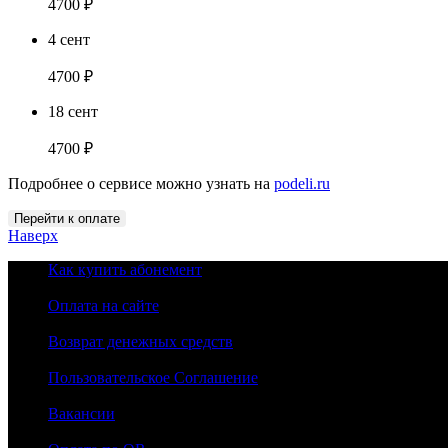
4700
₽
4 сент
4700
₽
18 сент
4700
₽
Подробнее о сервисе можно узнать на
podeli.ru
Количество
Перейти к оплате
товара
Наверх
СТУДЕНЧЕСКИЙ!
Как купить абонемент
9
МЕСЯЦЕВ
Оплата на сайте
ПОЛНЫЙ
+
Возврат денежных средств
90
дней
Пользовательское Соглашение
заморозки
Вакансии