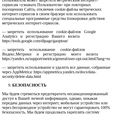
Пользователь может запретить метрическим интернет-
сервисам «узнавать Пользователя» при повторных
посещениях Сайта, отключив cookie-файлы метрических
интернет-сервисов в своем браузере или использовать
специальные программные средства блокировки действия
метрических интернет-сервисов.
— запретить использование cookie-файлов Google
Analytics и регистрацию Вашего визита
https://tools.google.com/dlpage/gaoptout/
— запретить использование cookie-файлов
Яндекс.Метрики и регистрацию моего визита
https://yandex.ru/support/metrica/general/user-opt-out.html?lang=ru
— запретить использование и удалить все данные, собранные
через AppMetrica: https://appmetrica.yandex.ru/docs/data-
security/delete-data.html
БЕЗОПАСНОСТЬ
Мы будем стремиться предотвратить несанкционированный
доступ к Вашей личной информации, однако, никакая
передача данных через интернет, мобильное устройство или
через беспроводное устройство не могут гарантировать 100%
безопасность. Мы будем продолжать укреплять систему