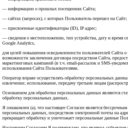
— информацию о прошлых посещениях Сайта;
— сайтах (запросах), с которых Пользователь перешел на Сайт;
— присвоенные идентификаторы (ID), IP адрес;
— сведения о местоположении, тип устройства, дату и время с
Google Analytics,
для целей повышения осведомленности пользователей Сайта о 
возможности заключения договора посредством Сайта, предос
маркетинговых кампаний (в т.ч. email-рассылок и SMS-уведомле
использования Сайта Пользователями.
Оператор вправе осуществлять обработку персональных данных
извлечение, использование, передачу третьим лицам (распрост
Основанием для обработки персональных данных являются ста
обработку персональных данных.
Я ознакомлен (а), что настоящее Согласие является бессрочным
персональных данных, посредством электронной почты на адре
прекращает обработку и уничтожает персональные данные Поль
Настоящим Согласием Я подтверждаю, что являюсь субъектом 