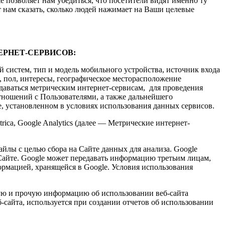
позволяет нам убедиться, что посетители видят именно ту
т нам сказать, сколько людей нажимает на Ваши целевые
РНЕТ-СЕРВИСОВ:
й систем, тип и модель мобильного устройства, источник входа
, пол, интересы, географическое месторасположение
редаваться метрическим интернет-сервисам, для проведения
отношений с Пользователями, а также дальнейшего
, установленном в условиях использования данных сервисов.
ca, Google Analytics (далее — Метрические интернет-
файлы с целью сбора на Сайте данных для анализа. Google
 Сайте. Google может передавать информацию третьим лицам,
формацией, хранящейся в Google. Условия использования
кую и прочую информацию об использовании веб-сайта
сайта, используется при создании отчетов об использовании