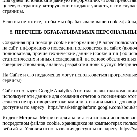
Мы будем использовать данную информацию, чтобы предоставит
целевую страницу, которую они ожидают увидеть, в том случае,
страницы.
Если вы не хотите, чтобы мы обрабатывали ваши cookie-файлы,
ПЕРЕЧЕНЬ ОБРАБАТЫВАЕМЫХ ПЕРСОНАЛЬНЫХ
Собранная при помощи cookie информация (IP-адрес пользовате
на сайт, информация о поведении пользователя на сайте (вклю
пользователя, прочие технические данные (cookie и т.п.) об 
статистических и иных исследований, на основе обезличенных
совершенствования, анализа, разработки новых услуг. Метрич
На Сайте и его поддоменах могут использоваться программные 
сервисы).
Сайт использует Google Analytics (система аналитики компании
использует эти данные для создания отчетов о посещениях это
если это не противоречит законам или эти липа имеют договор
доступны по адресу: https://marketingplatform.google.com/about/ana
Яндекс.Метрика. Метрики для анализа статистики использован
посредством файлов cookie, хранящихся на компьютерах польз
веб-сайта. Условия использования доступны по адресу: https://yan