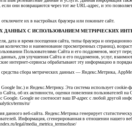
ь Вам релевантные данные и услуги. Данная информация также 
 если они возвращаются через тот же URL-адрес, и это позволяе
 отключите их в настройках браузера или покиньте сайт.
 ДАННЫХ С ИСПОЛЬЗОВАНИЕМ МЕТРИЧЕСКИХ ИНТЕ
ля, дата и время посещения сайта, типы браузера и операционно
чая количество и наименование просмотренных страниц), возраст
использовании Пользователями Сайта и его поддоменов, могут пе
 данных, для улучшения Сайта и его поддоменов, услуг, взаимо
еские интернет-сервисы обрабатывают эту информацию в порядке
средства сбора метрических данных — Яндекс.Метрика, AppMetri
 Google Inc.) и Яндекс.Метрику. Эта система использует cookie-
го Сайта, об их активности, оценки повеления пользователей на
 с Google. Google не соотносит ваш IP-адрес с любой другой ин
lytics/terms/ru/
ия данного веб-сайта. Яндекс.Метрика генерирует статистичес
ователей. Информация, сгенерированная в отношении нашего веб-
dex.ru/legal/media_metrica_termsofuse/