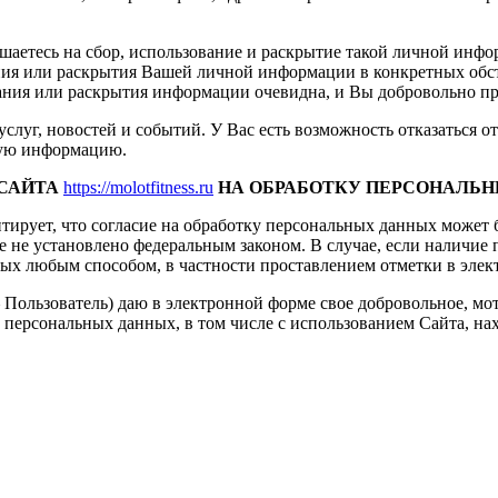
аетесь на сбор, использование и раскрытие такой личной инфо
ания или раскрытия Вашей личной информации в конкретных обст
ования или раскрытия информации очевидна, и Вы добровольно п
слуг, новостей и событий. У Вас есть возможность отказаться 
нную информацию.
 САЙТА
https://molotfitness.ru
НА ОБРАБОТКУ ПЕРСОНАЛЬН
тирует, что согласие на обработку персональных данных может
 не установлено федеральным законом. В случае, если наличие п
ных любым способом, в частности проставлением отметки в элек
 — Пользователь) даю в электронной форме свое добровольное, 
сональных данных, в том числе с использованием Сайта, находяще