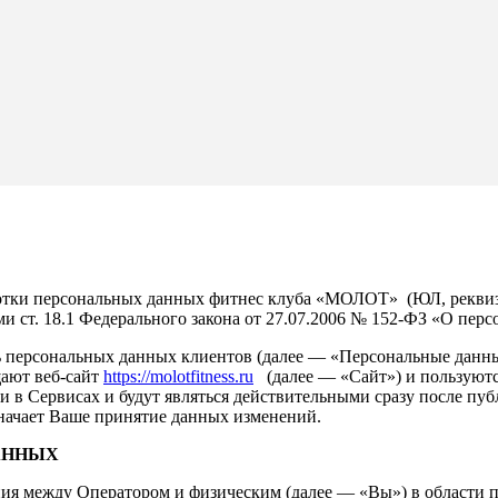
тки персональных данных фитнес клуба «МОЛОТ» (ЮЛ, реквизит
ми ст. 18.1 Федерального закона от 27.07.2006 № 152-ФЗ «О пе
 персональных данных клиентов (далее — «Персональные данны
щают веб-сайт
https://molotfitness.ru
(далее — «Сайт») и пользуютс
 в Сервисах и будут являться действительными сразу после пу
начает Ваше принятие данных изменений.
АННЫХ
я между Оператором и физическим (далее — «Вы») в области п