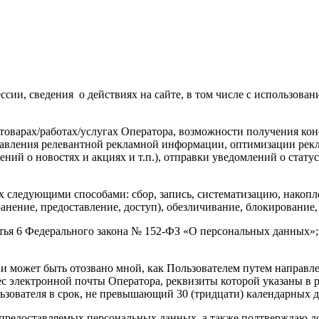
ессии, сведения о действиях на сайте, в том числе с использов
товарах/работах/услугах Оператора, возможности получения конс
тавления релевантной рекламной информации, оптимизации рек
ний о новостях и акциях и т.п.), отправки уведомлений о статуса
 следующими способами: сбор, запись, систематизацию, накопле
ранение, предоставление, доступ), обезличивание, блокировани
тья 6 Федерального закона № 152-ФЗ «О персональных данных»;
 и может быть отозвано мной, как Пользователем путем направле
с электронной почты Оператора, реквизиты которой указаны в р
зователя в срок, не превышающий 30 (тридцати) календарных д
предоставляемых персональных данных, а также подтверждаю д