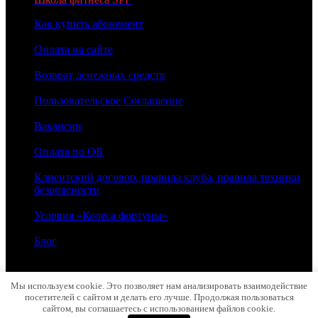
Как купить абонемент
Оплата на сайте
Возврат денежных средств
Пользовательское Соглашение
Вакансии
Оплата по QR
Клиентский договор, правила клуба, правила техники
безопасности
Условия «Колеса фортуны»
Блог
2026 © МОЛОТ
Мы используем cookie. Это позволяет нам анализировать взаимодействие
посетителей с сайтом и делать его лучше. Продолжая пользоваться
сайтом, вы соглашаетесь с использованием файлов cookie.
MADE BY MOLOT