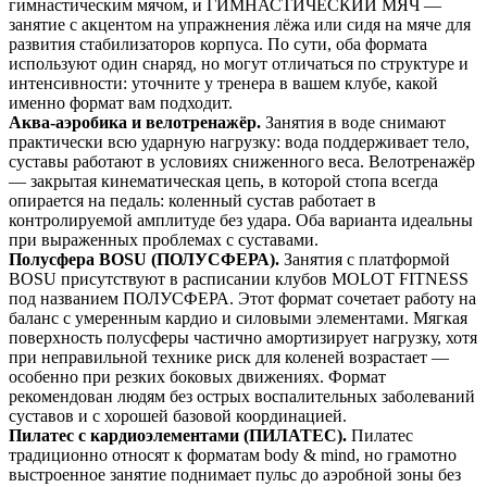
гимнастическим мячом, и ГИМНАСТИЧЕСКИЙ МЯЧ —
занятие с акцентом на упражнения лёжа или сидя на мяче для
развития стабилизаторов корпуса. По сути, оба формата
используют один снаряд, но могут отличаться по структуре и
интенсивности: уточните у тренера в вашем клубе, какой
именно формат вам подходит.
Аква-аэробика и велотренажёр.
Занятия в воде снимают
практически всю ударную нагрузку: вода поддерживает тело,
суставы работают в условиях сниженного веса. Велотренажёр
— закрытая кинематическая цепь, в которой стопа всегда
опирается на педаль: коленный сустав работает в
контролируемой амплитуде без удара. Оба варианта идеальны
при выраженных проблемах с суставами.
Полусфера BOSU (ПОЛУСФЕРА).
Занятия с платформой
BOSU присутствуют в расписании клубов MOLOT FITNESS
под названием ПОЛУСФЕРА. Этот формат сочетает работу на
баланс с умеренным кардио и силовыми элементами. Мягкая
поверхность полусферы частично амортизирует нагрузку, хотя
при неправильной технике риск для коленей возрастает —
особенно при резких боковых движениях. Формат
рекомендован людям без острых воспалительных заболеваний
суставов и с хорошей базовой координацией.
Пилатес с кардиоэлементами (ПИЛАТЕС).
Пилатес
традиционно относят к форматам body & mind, но грамотно
выстроенное занятие поднимает пульс до аэробной зоны без