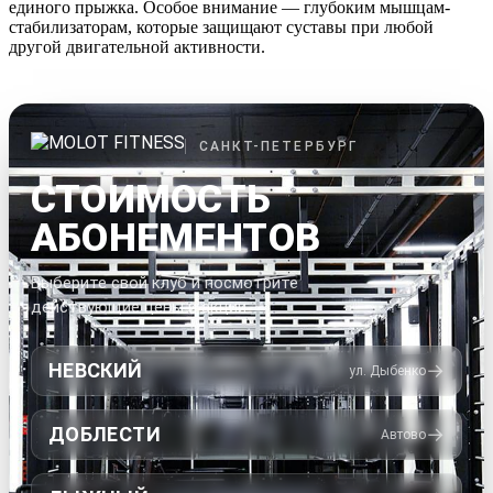
единого прыжка. Особое внимание — глубоким мышцам-
стабилизаторам, которые защищают суставы при любой
другой двигательной активности.
САНКТ-ПЕТЕРБУРГ
СТОИМОСТЬ
АБОНЕМЕНТОВ
Выберите свой клуб и посмотрите
действующие цены и акции
НЕВСКИЙ
→
ул. Дыбенко
ДОБЛЕСТИ
→
Автово