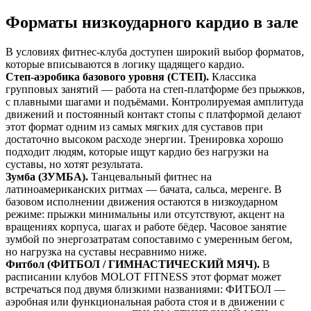
Форматы низкоударного кардио в зале
В условиях фитнес-клуба доступен широкий выбор форматов,
которые вписываются в логику щадящего кардио.
Степ-аэробика базового уровня (СТЕП).
Классика
групповых занятий — работа на степ-платформе без прыжков,
с плавными шагами и подъёмами. Контролируемая амплитуда
движений и постоянный контакт стопы с платформой делают
этот формат одним из самых мягких для суставов при
достаточно высоком расходе энергии. Тренировка хорошо
подходит людям, которые ищут кардио без нагрузки на
суставы, но хотят результата.
Зумба (ЗУМБА).
Танцевальный фитнес на
латиноамериканских ритмах — бачата, сальса, меренге. В
базовом исполнении движения остаются в низкоударном
режиме: прыжки минимальны или отсутствуют, акцент на
вращениях корпуса, шагах и работе бёдер. Часовое занятие
зумбой по энергозатратам сопоставимо с умеренным бегом,
но нагрузка на суставы несравнимо ниже.
Фитбол (ФИТБОЛ / ГИМНАСТИЧЕСКИЙ МЯЧ).
В
расписании клубов MOLOT FITNESS этот формат может
встречаться под двумя близкими названиями: ФИТБОЛ —
аэробная или функциональная работа стоя и в движении с