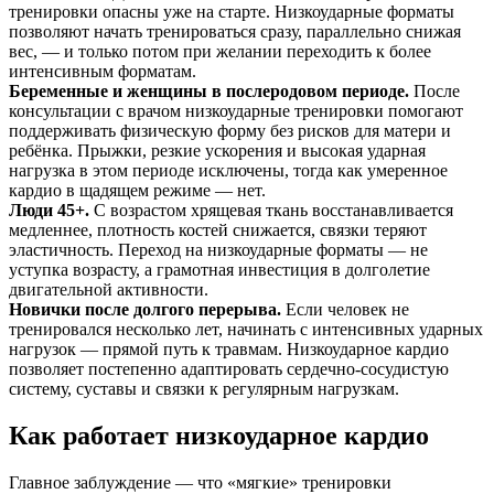
тренировки опасны уже на старте. Низкоударные форматы
позволяют начать тренироваться сразу, параллельно снижая
вес, — и только потом при желании переходить к более
интенсивным форматам.
Беременные и женщины в послеродовом периоде.
После
консультации с врачом низкоударные тренировки помогают
поддерживать физическую форму без рисков для матери и
ребёнка. Прыжки, резкие ускорения и высокая ударная
нагрузка в этом периоде исключены, тогда как умеренное
кардио в щадящем режиме — нет.
Люди 45+.
С возрастом хрящевая ткань восстанавливается
медленнее, плотность костей снижается, связки теряют
эластичность. Переход на низкоударные форматы — не
уступка возрасту, а грамотная инвестиция в долголетие
двигательной активности.
Новички после долгого перерыва.
Если человек не
тренировался несколько лет, начинать с интенсивных ударных
нагрузок — прямой путь к травмам. Низкоударное кардио
позволяет постепенно адаптировать сердечно-сосудистую
систему, суставы и связки к регулярным нагрузкам.
Как работает низкоударное кардио
Главное заблуждение — что «мягкие» тренировки