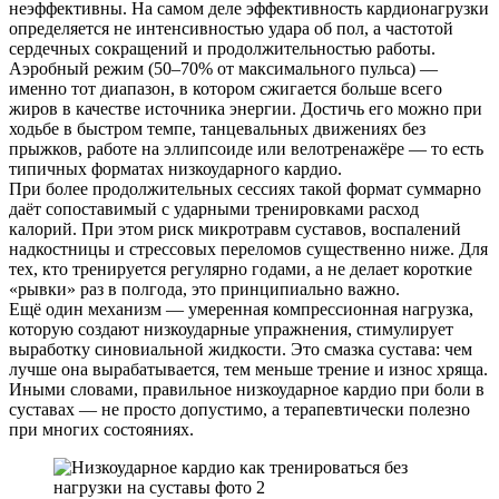
неэффективны. На самом деле эффективность кардионагрузки
определяется не интенсивностью удара об пол, а частотой
сердечных сокращений и продолжительностью работы.
Аэробный режим (50–70% от максимального пульса) —
именно тот диапазон, в котором сжигается больше всего
жиров в качестве источника энергии. Достичь его можно при
ходьбе в быстром темпе, танцевальных движениях без
прыжков, работе на эллипсоиде или велотренажёре — то есть
типичных форматах низкоударного кардио.
При более продолжительных сессиях такой формат суммарно
даёт сопоставимый с ударными тренировками расход
калорий. При этом риск микротравм суставов, воспалений
надкостницы и стрессовых переломов существенно ниже. Для
тех, кто тренируется регулярно годами, а не делает короткие
«рывки» раз в полгода, это принципиально важно.
Ещё один механизм — умеренная компрессионная нагрузка,
которую создают низкоударные упражнения, стимулирует
выработку синовиальной жидкости. Это смазка сустава: чем
лучше она вырабатывается, тем меньше трение и износ хряща.
Иными словами, правильное низкоударное кардио при боли в
суставах — не просто допустимо, а терапевтически полезно
при многих состояниях.