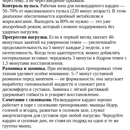
через темп, а не через введение прыжков.
Контроль пульса.
Рабочая зона для низкоударного кардио —
50–70% от максимального пульса (220 минус возраст). В этом
диапазоне обеспечивается аэробный метаболизм и
жиросжигание. Выходить за 80% не нужно — это уже
анаэробный режим, который сложнее поддерживать без
ударных нагрузок.
Прогрессия нагрузки.
Если в первый месяц хватает 40-
минутных занятий на умеренном темпе — увеличивайте
продолжительность на 5 минут каждые 2 недели, а не
интенсивность. Когда тело адаптируется, можно добавлять
интервальные вставки: чередовать 3 минуты в бодром темпе с
1,5 минутами восстановления.
Разминка и заминка.
При низкоударных тренировках этим
этапам уделяют особое внимание. 5–7 минут суставной
разминки перед занятием — не формальность: она запускает
выработку синовиальной жидкости и снижает риск
дискомфорта в суставах. Заминка с лёгкой растяжкой
удерживает гибкость и ускоряет восстановление.
Сочетание с силовыми.
Низкоударное кардио хорошо
работает в паре с силовыми тренировками: мышцы бёдер,
голеней и ягодиц, развитые в силовом зале, служат
амортизатором для суставов при любой нагрузке. Чередуйте
кардио и силовые дни, не ставя их подряд на одни и те же
группы мышц.