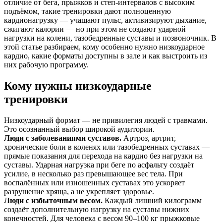
отличие от бега, прыжков и степ-интервалов с высоким
подъёмом, такие тренировки дают полноценную
кардионагрузку — учащают пульс, активизируют дыхание,
сжигают калории — но при этом не создают ударной
нагрузки на колени, тазобедренные суставы и позвоночник. В
этой статье разбираем, кому особенно нужно низкоударное
кардио, какие форматы доступны в зале и как выстроить из
них рабочую программу.
Кому нужны низкоударные
тренировки
Низкоударный формат — не привилегия людей с травмами.
Это осознанный выбор широкой аудитории.
Люди с заболеваниями суставов.
Артроз, артрит,
хронические боли в коленях или тазобедренных суставах —
прямые показания для перехода на кардио без нагрузки на
суставы. Ударная нагрузка при беге по асфальту создаёт
усилие, в несколько раз превышающее вес тела. При
воспалённых или изношенных суставах это ускоряет
разрушение хряща, а не укрепляет здоровье.
Люди с избыточным весом.
Каждый лишний килограмм
создаёт дополнительную нагрузку на суставы нижних
конечностей. Для человека с весом 90–100 кг прыжковые