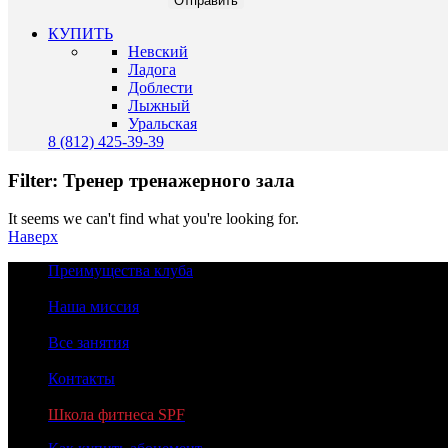
КУПИТЬ
Невский
Ладога
Доблести
Лыжный
Уральская
8 (812) 425-39-39
Filter: Тренер тренажерного зала
It seems we can't find what you're looking for.
Наверх
Преимущества клуба
Наша миссия
Все занятия
Контакты
Школа фитнеса SPF