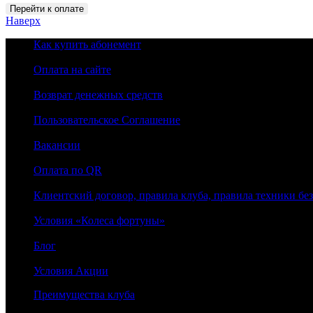
Количество
Перейти к оплате
товара
Наверх
12
Как купить абонемент
МЕСЯЦЕВ
ДНЕВНОЙ
Оплата на сайте
Возврат денежных средств
Пользовательское Соглашение
Вакансии
Оплата по QR
Клиентский договор, правила клуба, правила техники бе
Условия «Колеса фортуны»
Блог
Условия Акции
Преимущества клуба