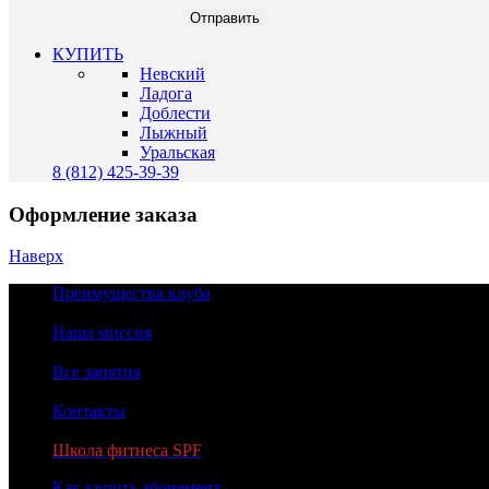
КУПИТЬ
Невский
Ладога
Доблести
Лыжный
Уральская
8 (812) 425-39-39
Оформление заказа
Наверх
Преимущества клуба
Наша миссия
Все занятия
Контакты
Школа фитнеса SPF
Как купить абонемент